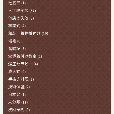
七五三
(1)
人工股関節
(37)
他店の失敗
(2)
卒業式
(4)
和装 着物着付け
(19)
増毛
(6)
奮闘記
(7)
宝塚着付け教室
(1)
強圧セラピー
(4)
成人式
(9)
手抜き料理
(1)
技術保証
(2)
日本髪
(1)
未分類
(11)
次回予約
(8)