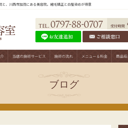
院と、川西市加茂にある美容院。縮毛矯正と白髪染めが得意
介
当店の施術サービス
施術の流れ
メニュー＆料金
商品紹
ブログ