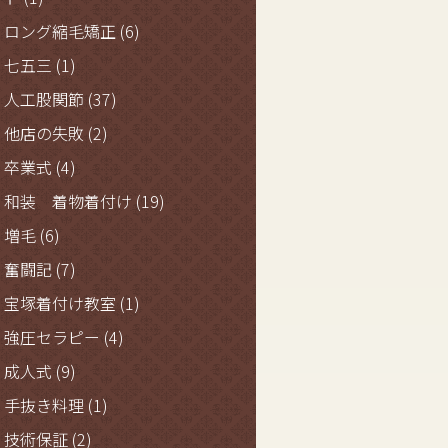
ロング縮毛矯正
(6)
七五三
(1)
人工股関節
(37)
他店の失敗
(2)
卒業式
(4)
和装 着物着付け
(19)
増毛
(6)
奮闘記
(7)
宝塚着付け教室
(1)
強圧セラピー
(4)
成人式
(9)
手抜き料理
(1)
技術保証
(2)