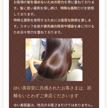
お客様の
髪を傷めないための努力
を常に重ねておりま
す。髪に良い薬剤を探し続け、
特殊な薬剤
だけを使用
しております。
特殊な薬剤を使用するためには
高度な技術
を要しま
す。スタッフ全員が
最先端の技術や理論
を身に付ける
ため日々努力を重ねております。
ゆい美容室に共感されたお客さまは、距
離をいとわずご来店くださいます
ゆい美容室は、地元のお客さまだけではありません。